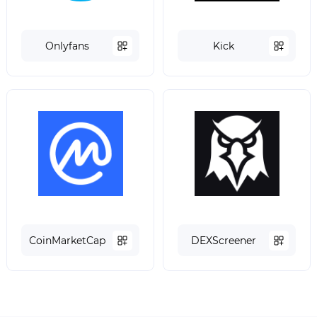
Onlyfans
Kick
СoinMarketCap
DEXScreener