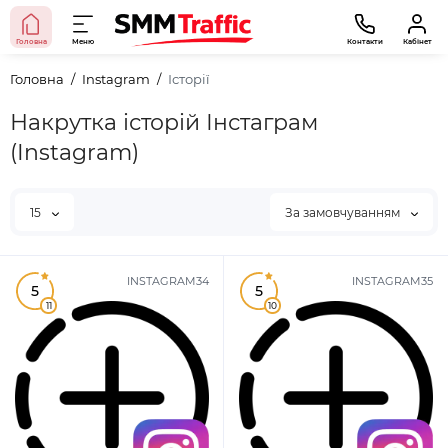
Головна
Меню
Контакти
Кабінет
Головна
Instagram
Історії
Накрутка історій Інстаграм
(Instagram)
15
За замовчуванням
INSTAGRAM34
INSTAGRAM35
5
5
11
10