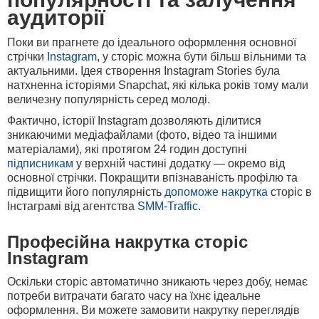
аудиторії
Поки ви прагнете до ідеального оформлення основної
стрічки
Instagram
, у
сторіс
можна бути більш вільними та
актуальними. Ідея створення
Instagram Stories
була
натхненна історіями Snapchat, які кілька років тому мали
величезну популярність серед молоді.
Фактично,
історії Instagram
дозволяють ділитися
зникаючими медіафайлами (фото, відео та іншими
матеріалами), які протягом 24 годин доступні
підписникам
у верхній частині додатку — окремо від
основної стрічки. Покращити впізнаваність профілю та
підвищити його популярність
допоможе
накрутка
сторіс в
Інстаграмі
від агентства
SMM-Traffic
.
Професійна накрутка сторіс
Instagram
Оскільки сторіс автоматично зникають через добу, немає
потреби витрачати багато часу на їхнє ідеальне
оформлення. Ви можете замовити
накрутку переглядів