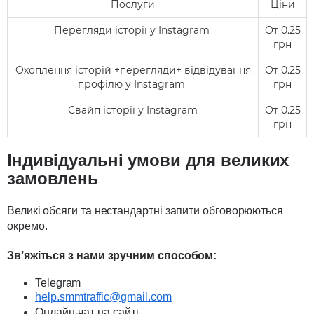
Послуги
Ціни
Перегляди історії у Instagram
От 0.25
грн
Охоплення історій +перегляди+ відвідування
От 0.25
профілю у Instagram
грн
Свайп історії у Instagram
От 0.25
грн
Індивідуальні умови для великих
замовлень
Великі обсяги та нестандартні запити обговорюються
окремо.
Зв’яжіться з нами зручним способом:
Telegram
help.smmtraffic@gmail.com
Онлайн-чат на сайті