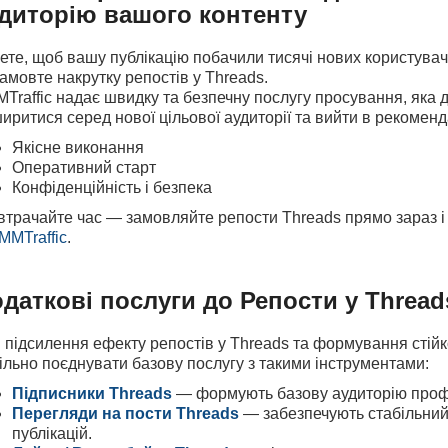
диторію вашого контенту
ете, щоб вашу публікацію побачили тисячі нових користувач
амовте накрутку репостів у Threads.
Traffic надає швидку та безпечну послугу просування, яка
иритися серед нової цільової аудиторії та вийти в рекоменда
Якісне виконання
Оперативний старт
Конфіденційність і безпека
втрачайте час — замовляйте репости Threads прямо зараз і
MMTraffic
.
даткові послуги до
Репости у Thread
 підсилення ефекту репостів у Threads та формування стій
ільно поєднувати базову послугу з такими інструментами:
Підписники Threads
— формують базову аудиторію профі
Перегляди на пости Threads
— забезпечують стабільний
публікацій.