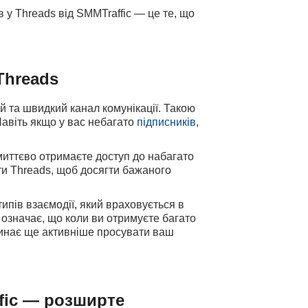
в у Threads від
SMMTraffic
— це те, що
Threads
й та швидкий канал комунікації. Такою
Навіть якщо у вас небагато
підписників
,
миттєво отримаєте доступ до набагато
ти Threads
, щоб досягти бажаного
ипів взаємодії, який враховується в
означає, що коли ви отримуєте багато
чинає ще активніше просувати ваш
fic — розширте