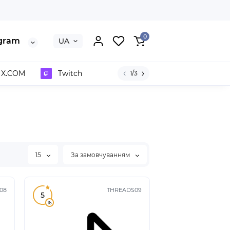
0
gram
UA
/ X.COM
Twitch
1/3
15
За замовчуванням
08
THREADS09
5
16