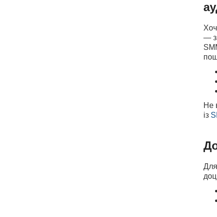
ау
Хоч
— з
SMM
пош
Не 
із
S
До
Для
доц