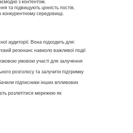
ємодію з контентом.
я та підвищують цінність постів.
в конкурентному середовищі.
ої аудиторії. Вона підходить для:
тєвий резонанс навколо важливої події
'язковою умовою участі для залучення
ного розголосу та залучити підтримку
побачили підписники інших впливових
мають розлетітися мережею як