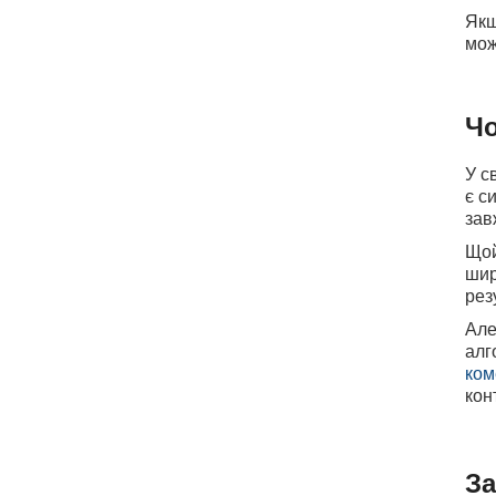
Якщ
мож
Чо
У с
є с
зав
Щой
шир
рез
Але
алг
ком
кон
За