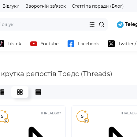
Відгуки
Зворотній зв’язок
Статті та поради (Блог)
Tele
TikTok
Youtube
Facebook
Twitter 
крутка репостів Тредс (Threads)
THREADS07
THREADS
5
5
12
14