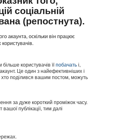
казник того,
цій соціальній
вана (репостнута).
го акаунта, оскільки він працює
 користувачів.
им більше користувачів її
побачать
і,
акаунт. Це один з найефективніших і
, хто поділився вашим постом, можуть
ння за дуже короткий проміжок часу.
вашої публікації, тим далі
ережах.