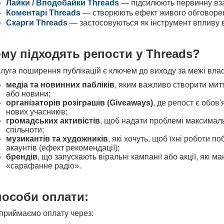
Лайки / Вподобайки Threads
— підсилюють первинну вза
Коментарі Threads
— створюють ефект живого обговоренн
Скарги Threads
— застосовуються як інструмент впливу 
му підходять репости у Threads?
луга поширення публікацій є ключем до виходу за межі власн
медіа та новинних пабліків
, яким важливо створити мит
або новини;
організаторів розіграшів (Giveaways)
, де репост є обов
нових учасників;
громадських активістів
, щоб надати проблемі максималь
спільноти;
музикантів та художників
, які хочуть, щоб їхні роботи 
акаунтів (ефект рекомендації);
брендів
, що запускають віральні кампанії або акції, які 
«сарафанне радіо».
особи оплати:
приймаємо оплату через: