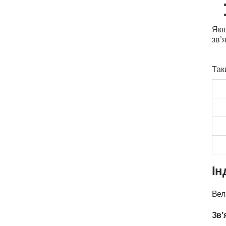
Якщ
зв’
Так
Ін
Вел
Зв’