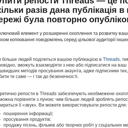
упити репости Threads — це по
кільки разів дана публікація в 
ережі була повторно опубліко
ключовий елемент у розширенні охоплення та розвитку вашо
хом копіювання повідомлень серед цільової аудиторії інших
 більше людей поділиться вашою публікацією в
Threads
, т
повідно, зможуть взаємодіяти з нею або підписатися на ваш 
швидших методів просування акаунта, адже підписники
тих
бити те саме — і так до безкінечності.
ретично репости в Threads забезпечують необмежене охопле
можна порівняти з луною: чим більше людей зроблять репост 
ириться її «звук». Ви можете використовувати репости для:
поширення інформації;
просування продуктів;
продажу пісень, фільмів або творчих робіт у соціальних м