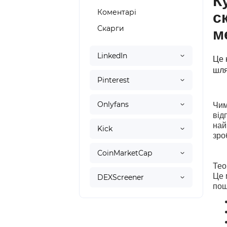
К
Коментарі
с
Скарги
м
LinkedIn
Це 
шля
Pinterest
Onlyfans
Чим
від
най
Kick
зро
СoinMarketCap
Тео
Це 
DEXScreener
пош