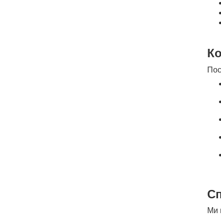
Ко
Пос
Сп
Ми 