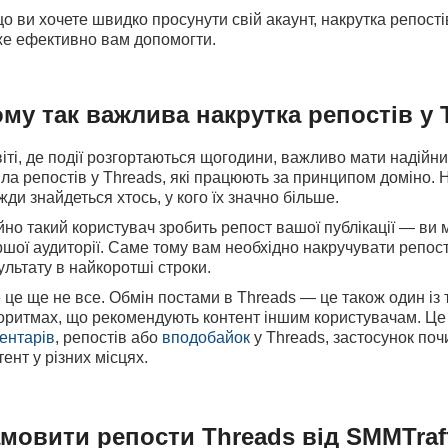
о ви хочете швидко просунути свій акаунт, накрутка репості
е ефективно вам допомогти.
му так важлива накрутка репостів у 
віті, де події розгортаються щогодини, важливо мати надійни
ила репостів у Threads, які працюють за принципом доміно. 
жди знайдеться хтось, у кого їх значно більше.
но такий користувач зробить репост вашої публікації — ви 
шої аудиторії. Саме тому вам необхідно
накручувати репос
ультату в найкоротші строки.
 це ще не все. Обмін постами в Threads — це також один із т
оритмах, що рекомендують контент іншим користувачам. Це 
ентарів
, репостів або
вподобайок
у Threads, застосунок по
тент у різних місцях.
мовити репости Threads від SMMTraf