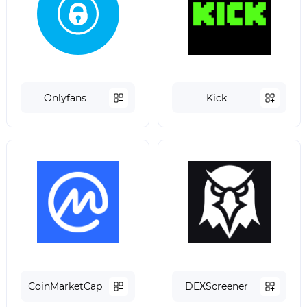
Onlyfans
Kick
СoinMarketCap
DEXScreener