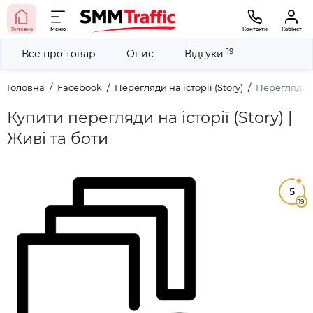
Головна
Меню
Контакти
Кабінет
19
Все про товар
Опис
Відгуки
Головна
Facebook
Перегляди на історії (Story)
Перегляди на
Купити перегляди на історії (Story) |
Живі та боти
5
19