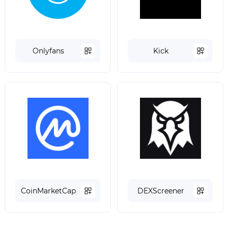
Onlyfans
Kick
СoinMarketCap
DEXScreener